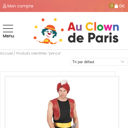
0
Mon compte
0€
Menu
Accueil
/ Produits identifiés “prince”