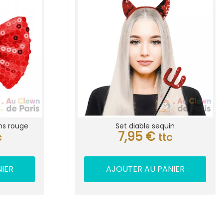
ns rouge
Set diable sequin
7,95
€
c
ttc
IER
AJOUTER AU PANIER