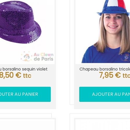
borsalino sequin violet
Chapeau borsalino tricol
8,50
€
7,95
€
ttc
tt
OUTER AU PANIER
AJOUTER AU PAN