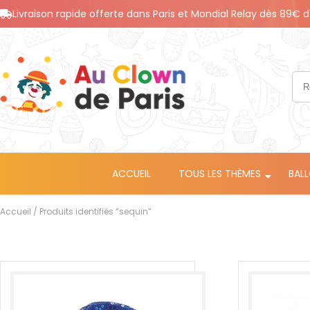
Livraison rapide offerte dans Paris et Mondial Relay dès 89€ d
ACCUEIL
TOUS LES THÈMES
BAL
Accueil
/ Produits identifiés “sequin”