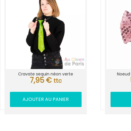
Cravate sequin néon verte
Noeud 
7,95
€
ttc
AJOUTER AU PANIER