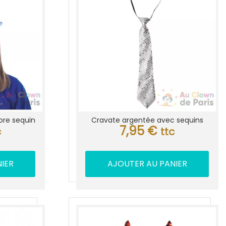
ore sequin
Cravate argentée avec sequins
7,95
€
c
ttc
IER
AJOUTER AU PANIER