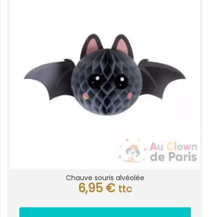
Chauve souris alvéolée
6,95
€
ttc