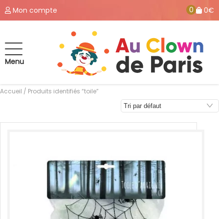
0
Mon compte
0€
Menu
Accueil
/ Produits identifiés “toile”