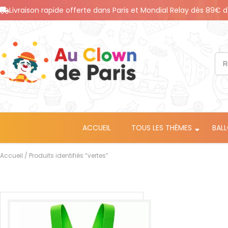
Livraison rapide offerte dans Paris et Mondial Relay dès 89€ d
ACCUEIL
TOUS LES THÈMES
BAL
Accueil
/ Produits identifiés “vertes”