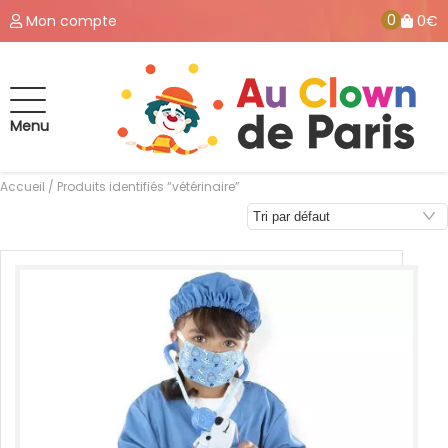
0
Mon compte
0€
Menu
Accueil
/ Produits identifiés “vétérinaire”