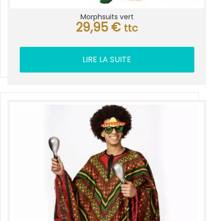
Morphsuits vert
29,95
€
ttc
LIRE LA SUITE