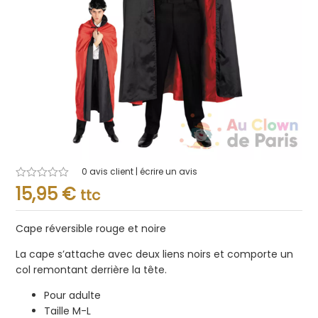
0
avis client | écrire un avis
Note
15,95
€
ttc
0.001
sur
5
Cape réversible rouge et noire
La cape s’attache avec deux liens noirs et comporte un
col remontant derrière la tête.
Pour adulte
Taille M-L