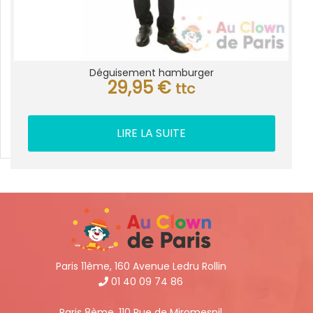
Déguisement hamburger
29,95
€
ttc
LIRE LA SUITE
Paris 11ème, 160 Avenue Ledru Rollin
01 40 09 74 86
Paris 8ème, 110 Rue de Miromesnil