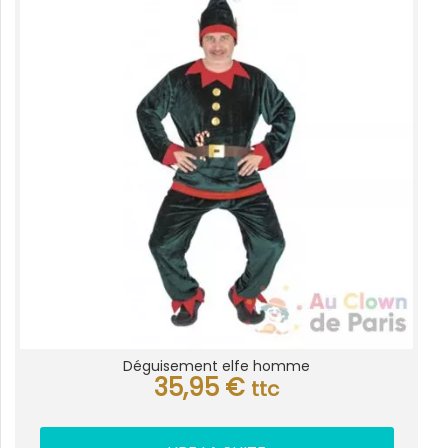
Déguisement elfe homme
35,95
€
ttc