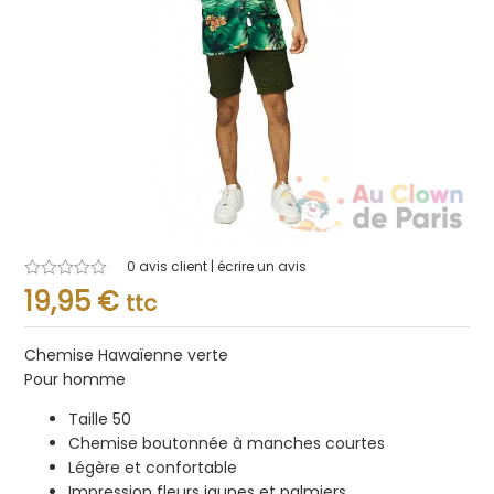
0
avis client | écrire un avis
Note
19,95
€
ttc
0.001
sur
5
Chemise Hawaïenne verte
Pour homme
Taille 50
Chemise boutonnée à manches courtes
Légère et confortable
Impression fleurs jaunes et palmiers