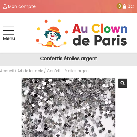
0
Mon compte
0€
Menu
Confettis étoiles argent
Accueil
/
Art de la table
/ Confettis étoiles argent