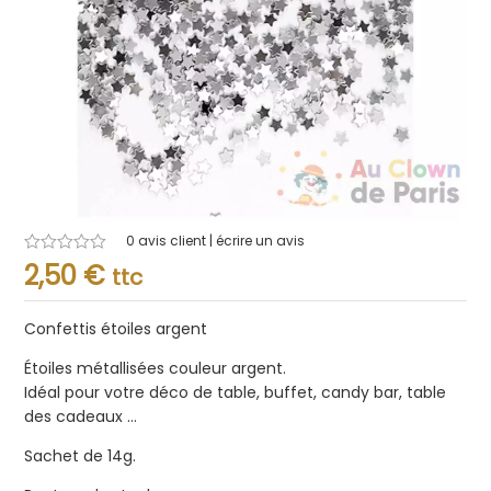
0
avis client | écrire un avis
Note
2,50
€
ttc
0.001
sur
5
Confettis étoiles argent
Étoiles métallisées couleur argent.
Idéal pour votre déco de table, buffet, candy bar, table
des cadeaux …
Sachet de 14g.