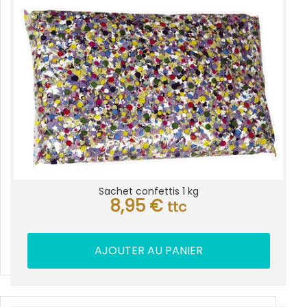
Sachet confettis 1 kg
8,95
€
ttc
AJOUTER AU PANIER