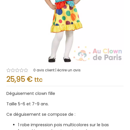
0
avis client | écrire un avis
Note
25,95
€
ttc
0.001
sur
5
Déguisement clown fille
Taille 5-6 et 7-9 ans.
Ce déguisement se compose de :
1 robe impression pois multicolores sur le bas