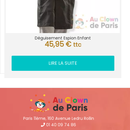
Déguisement Espion Enfant
45,95
€
ttc
LIRE LA SUITE
Paris 11ème, 160 Avenue Ledru Rollin
01 40 09 74 86