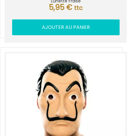
Lunette Fraise
5,95
€
ttc
AJOUTER AU PANIER