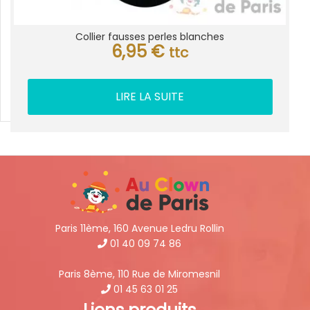
Collier fausses perles blanches
6,95
€
ttc
LIRE LA SUITE
Paris 11ème, 160 Avenue Ledru Rollin
01 40 09 74 86
Paris 8ème, 110 Rue de Miromesnil
01 45 63 01 25