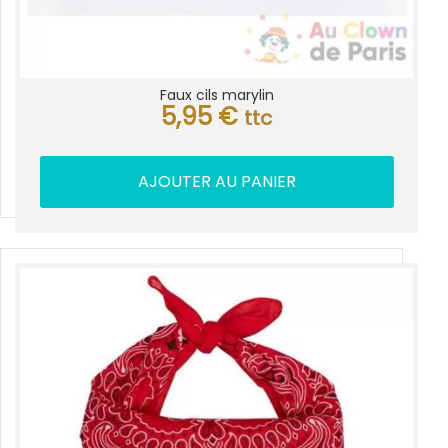
Faux cils marylin
5,95
€
ttc
AJOUTER AU PANIER