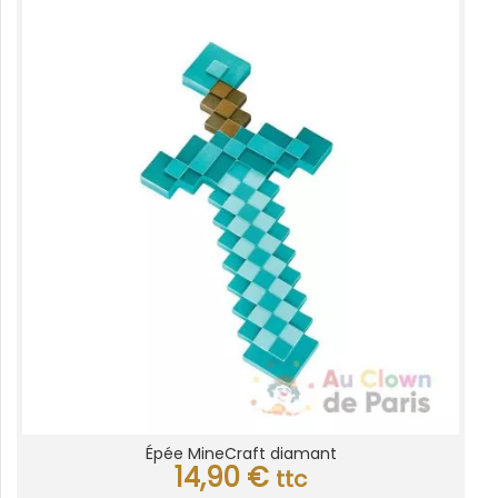
Épée MineCraft diamant
14,90
€
ttc