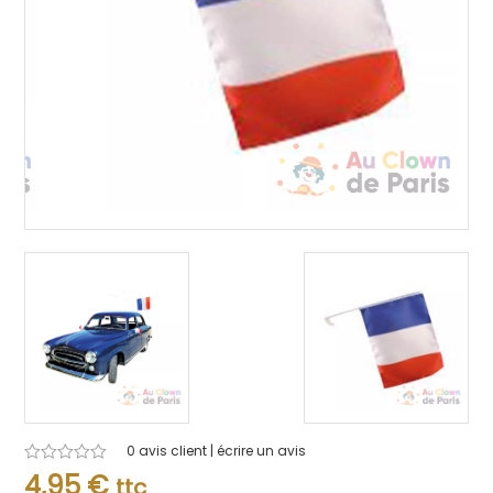
0
avis client | écrire un avis
Note
4,95
€
ttc
0.001