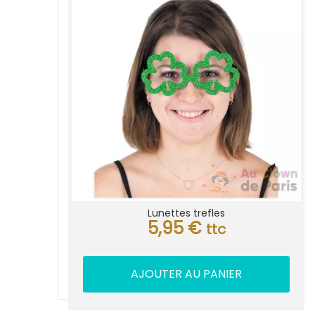
Lunettes trefles
5,95
€
ttc
AJOUTER AU PANIER