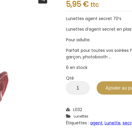
Note
5,95
€
ttc
0.001
sur
5
Lunettes agent secret 70’s
Lunettes d’agent secret en plast
Pour adulte.
Parfait pour toutes vos soirées 
garçon, photobooth …
6 en stock
Qté
Ajouter au p
L032
Lunettes
Étiquettes :
agent
,
Lunette
,
secr