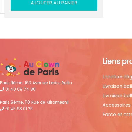
AJOUTER AU PANIER
Liens pr
Location dég
Paris 11ème, 160 Avenue Ledru Rollin
Livraison bal
01 40 09 74 86
Livraison bal
Paris 8ème, 110 Rue de Miromesnil
Accessoires
01 45 63 01 25
Farce et att