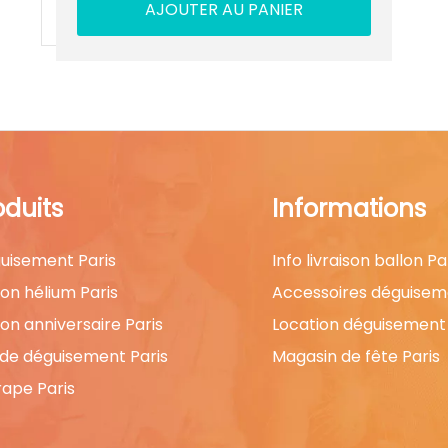
AJOUTER AU PANIER
oduits
Informations
uisement Paris
Info livraison ballon Pa
lon hélium Paris
Accessoires déguisem
lon anniversaire Paris
Location déguisement 
 de déguisement Paris
Magasin de fête Paris
rape Paris