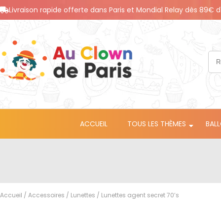
Livraison rapide offerte dans Paris et Mondial Relay dès 89€ d
ACCUEIL
TOUS LES THÈMES
BAL
Accueil
/
Accessoires
/
Lunettes
/ Lunettes agent secret 70’s