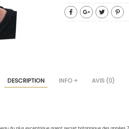
DESCRIPTION
INFO +
AVIS (0)
 peau du plus excentrique agent secret britannique des années 7