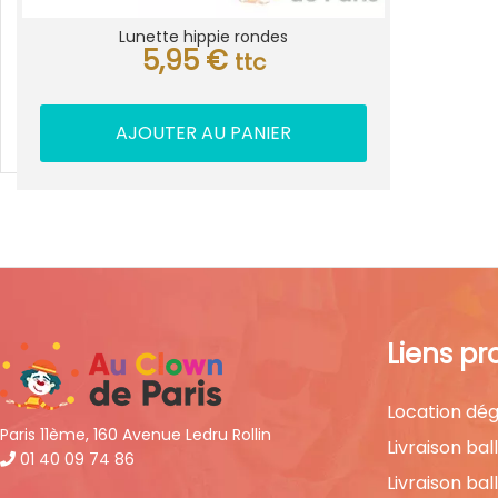
Lunette hippie rondes
5,95
€
ttc
AJOUTER AU PANIER
Liens pr
Location dég
Paris 11ème, 160 Avenue Ledru Rollin
Livraison bal
01 40 09 74 86
Livraison bal