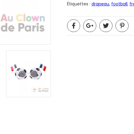
Étiquettes :
drapeau
,
football
,
f