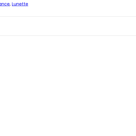
rance
,
Lunette