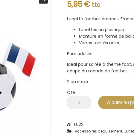
Note
5,95
€
ttc
0.001
sur
5
Lunette football drapeau Franc
Lunettes en plastique
Monture en forme de ballo
Verres teintés noirs
Pour adulte.
Idéal pour soirée à thème foot, 
coupe du monde de football …
2 en stock
Qté
Ajouter au p
L022
,
Accessoires déguisement
Lunet