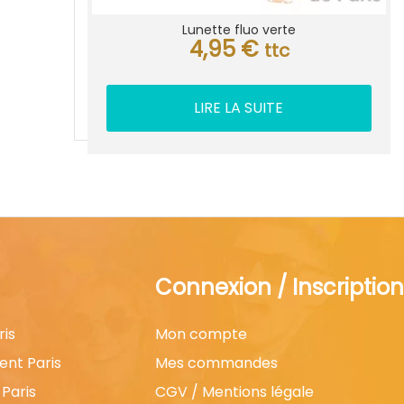
Lunette fluo verte
4,95
€
ttc
LIRE LA SUITE
Connexion / Inscription
ris
Mon compte
ent Paris
Mes commandes
Paris
CGV / Mentions légale