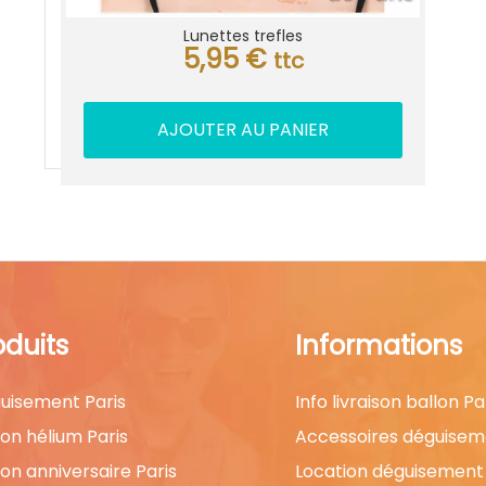
Lunettes trefles
5,95
€
ttc
AJOUTER AU PANIER
oduits
Informations
uisement Paris
Info livraison ballon Pa
lon hélium Paris
Accessoires déguisem
lon anniversaire Paris
Location déguisement 