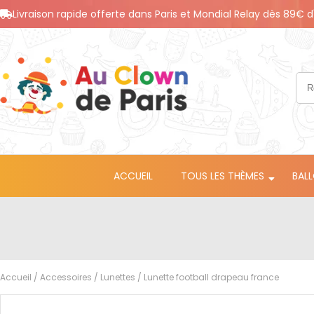
Livraison rapide offerte dans Paris et Mondial Relay dès 89€ d
ACCUEIL
TOUS LES THÈMES
BAL
Accueil
/
Accessoires
/
Lunettes
/ Lunette football drapeau france