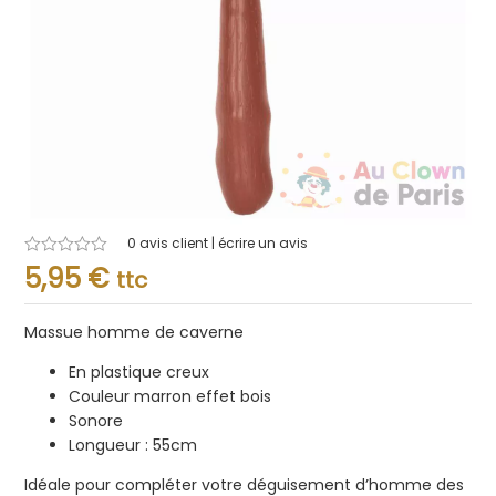
0
avis client | écrire un avis
Note
5,95
€
ttc
0.001
sur
5
Massue homme de caverne
En plastique creux
Couleur marron effet bois
Sonore
Longueur : 55cm
Idéale pour compléter votre déguisement d’homme des