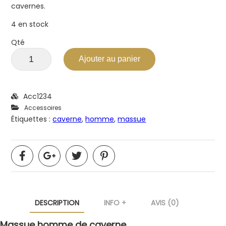
cavernes.
4 en stock
Qté
Ajouter au panier
Acc1234
Accessoires
Étiquettes :
caverne
,
homme
,
massue
DESCRIPTION
INFO +
AVIS (0)
Massue homme de caverne