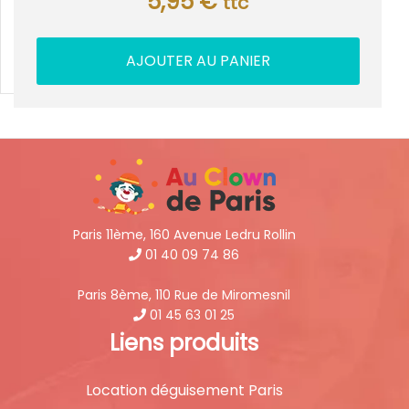
5,95
€
ttc
AJOUTER AU PANIER
Paris 11ème, 160 Avenue Ledru Rollin
01 40 09 74 86
Paris 8ème, 110 Rue de Miromesnil
01 45 63 01 25
Liens produits
Location déguisement Paris