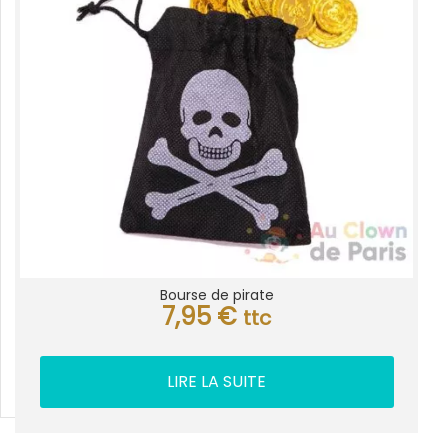
Bourse de pirate
7,95
€
ttc
LIRE LA SUITE