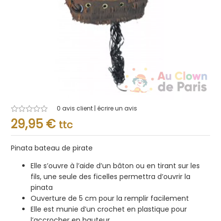
0
avis client | écrire un avis
Note
29,95
€
ttc
0.001
sur
5
Pinata bateau de pirate
Elle s’ouvre à l’aide d’un bâton ou en tirant sur les
fils, une seule des ficelles permettra d’ouvrir la
pinata
Ouverture de 5 cm pour la remplir facilement
Elle est munie d’un crochet en plastique pour
l’accrocher en hauteur