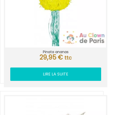
Pinata ananas
29,95
€
ttc
LIRE LA SUITE