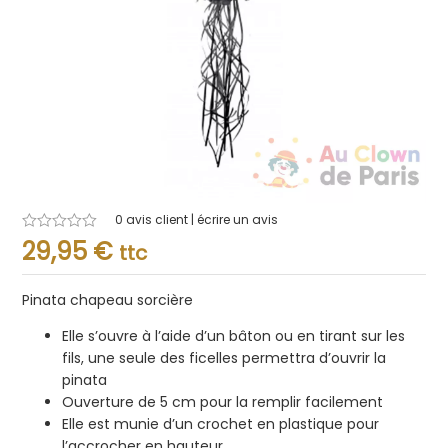
0
avis client | écrire un avis
Note
29,95
€
ttc
0.001
sur
5
Pinata chapeau sorcière
Elle s’ouvre à l’aide d’un bâton ou en tirant sur les
fils, une seule des ficelles permettra d’ouvrir la
pinata
Ouverture de 5 cm pour la remplir facilement
Elle est munie d’un crochet en plastique pour
l’accrocher en hauteur