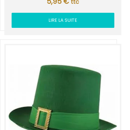
5,95
€
ttc
LIRE LA SUITE