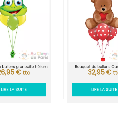
 ballons grenouille hélium
Bouquet de ballons Ou
26,95
€
32,95
€
ttc
t
LIRE LA SUITE
LIRE LA SUITE