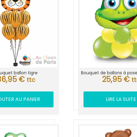
uquet ballon tigre
Bouquet de ballons à pose
36,95
€
25,95
€
ttc
t
OUTER AU PANIER
LIRE LA SUITE