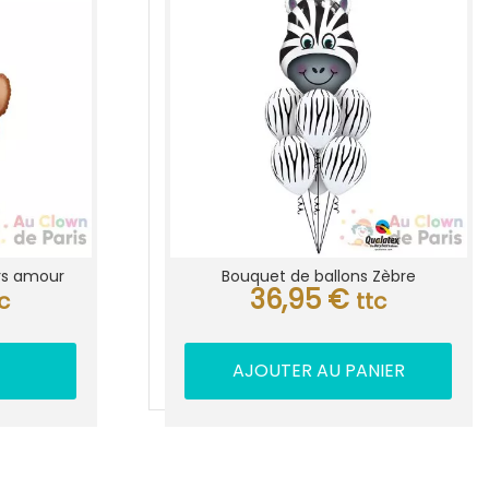
rs amour
Bouquet de ballons Zèbre
36,95
€
tc
ttc
AJOUTER AU PANIER