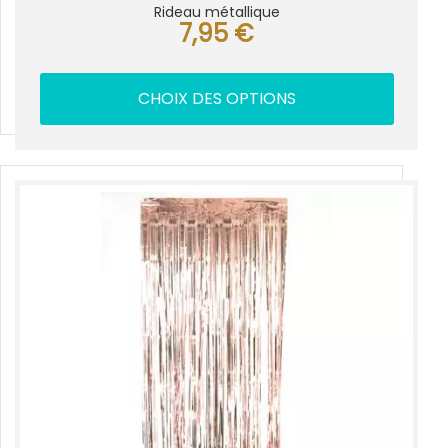
Rideau métallique
7,95
€
CHOIX DES OPTIONS
Ce
produit
a
plusieurs
variations.
Les
options
peuvent
être
choisies
sur
la
page
du