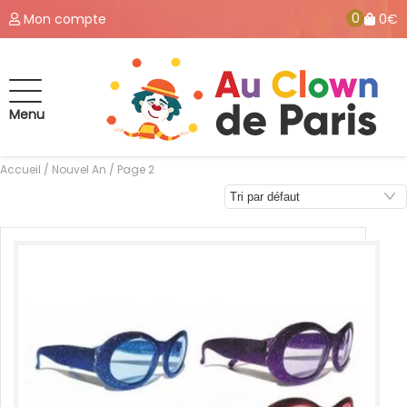
0
Mon compte
0€
Menu
Accueil
/
Nouvel An
/ Page 2