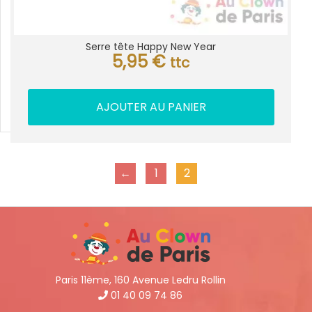
Serre tête Happy New Year
5,95
€
ttc
AJOUTER AU PANIER
←
1
2
Paris 11ème, 160 Avenue Ledru Rollin
01 40 09 74 86