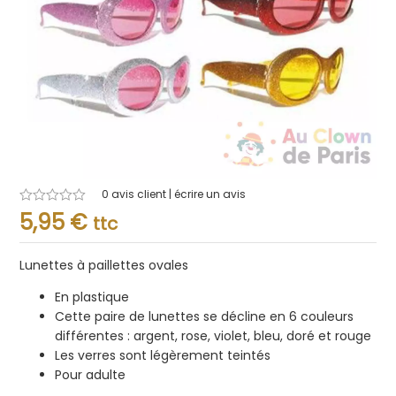
0
avis client | écrire un avis
Note
5,95
€
ttc
0.001
sur
5
Lunettes à paillettes ovales
En plastique
Cette paire de lunettes se décline en 6 couleurs
différentes : argent, rose, violet, bleu, doré et rouge
Les verres sont légèrement teintés
Pour adulte