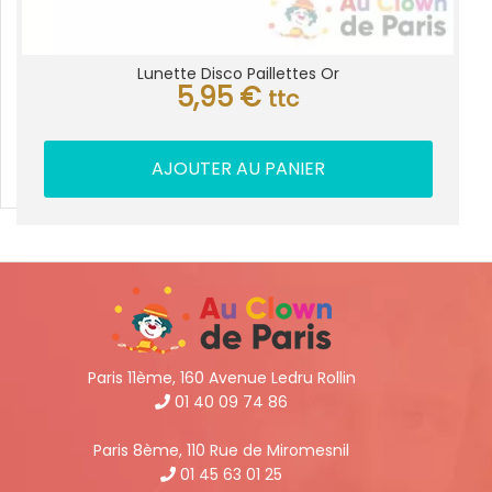
Lunette Disco Paillettes Or
5,95
€
ttc
AJOUTER AU PANIER
Paris 11ème, 160 Avenue Ledru Rollin
01 40 09 74 86
Paris 8ème, 110 Rue de Miromesnil
01 45 63 01 25