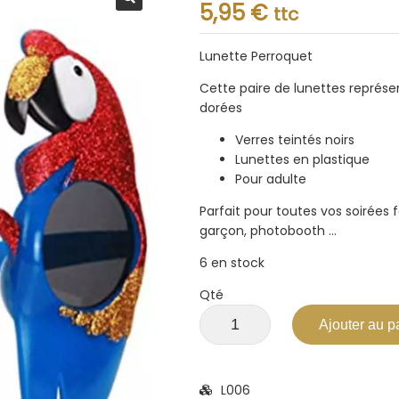
Note
5,95
€
ttc
0.001
sur
5
Lunette Perroquet
Cette paire de lunettes représen
dorées
Verres teintés noirs
Lunettes en plastique
Pour adulte
Parfait pour toutes vos soirées 
garçon, photobooth …
6 en stock
Qté
Ajouter au p
L006