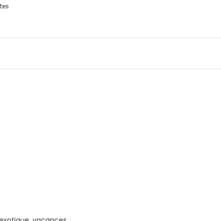
tes
, exotique, vacances …