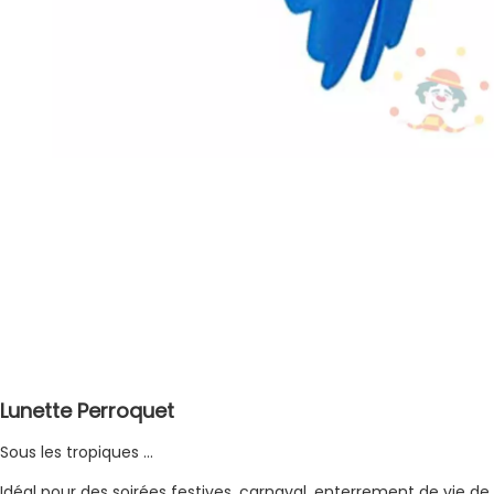
Lunette Perroquet
Sous les tropiques …
Idéal pour des soirées festives, carnaval, enterrement de vie de