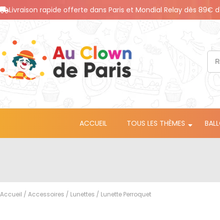
Livraison rapide offerte dans Paris et Mondial Relay dès 89€ d
ACCUEIL
TOUS LES THÈMES
BAL
Accueil
/
Accessoires
/
Lunettes
/ Lunette Perroquet