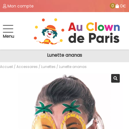
0
Mon compte
0€
Menu
Lunette ananas
Accueil
/
Accessoires
/
Lunettes
/ Lunette ananas