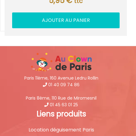
5,95
€
ttc
AJOUTER AU PANIER
Paris 11ème, 160 Avenue Ledru Rollin
01 40 09 74 86
Paris 8ème, 110 Rue de Miromesnil
01 45 63 01 25
Liens produits
Location déguisement Paris