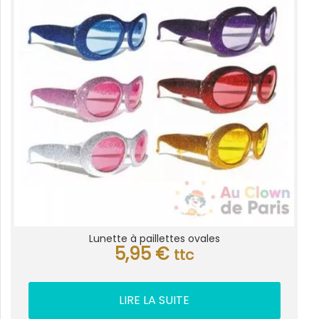
Lunette à paillettes ovales
5,95
€
ttc
LIRE LA SUITE