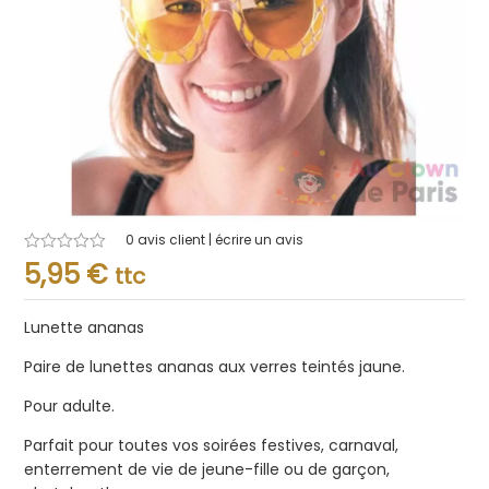
0
avis client | écrire un avis
Note
5,95
€
ttc
0.001
sur
5
Lunette ananas
Paire de lunettes ananas aux verres teintés jaune.
Pour adulte.
Parfait pour toutes vos soirées festives, carnaval,
enterrement de vie de jeune-fille ou de garçon,