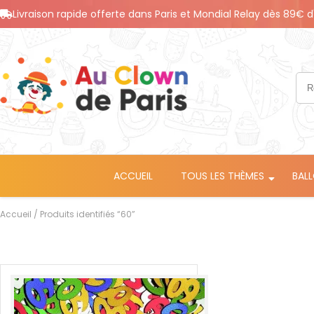
Livraison rapide offerte dans Paris et Mondial Relay dès 89€ d
ACCUEIL
TOUS LES THÈMES
BAL
Accueil
/ Produits identifiés “60”