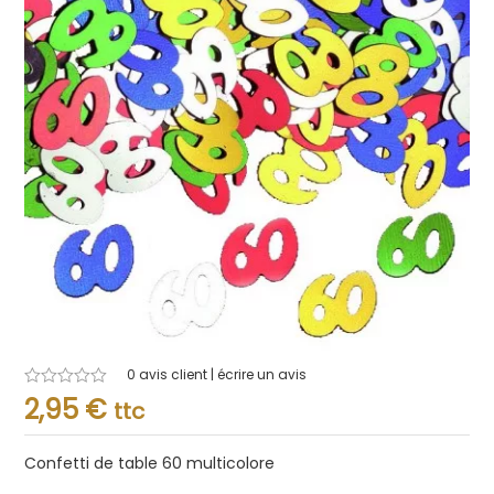
0
avis client | écrire un avis
Note
2,95
€
ttc
0.001
sur
5
Confetti de table 60 multicolore