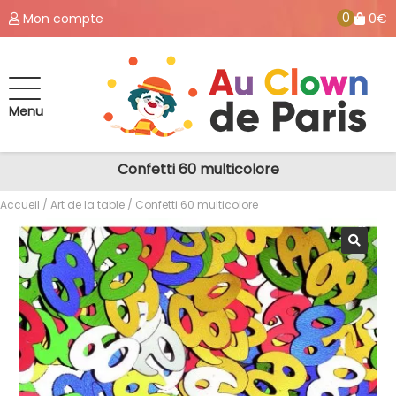
0
Mon compte
0€
Menu
Confetti 60 multicolore
Accueil
/
Art de la table
/ Confetti 60 multicolore