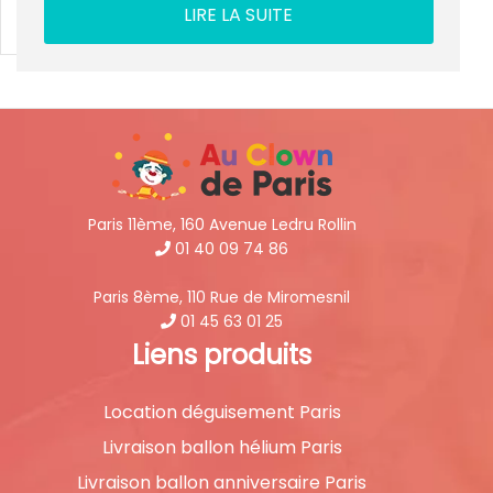
LIRE LA SUITE
Paris 11ème, 160 Avenue Ledru Rollin
01 40 09 74 86
Paris 8ème, 110 Rue de Miromesnil
01 45 63 01 25
Liens produits
Location déguisement Paris
Livraison ballon hélium Paris
Livraison ballon anniversaire Paris