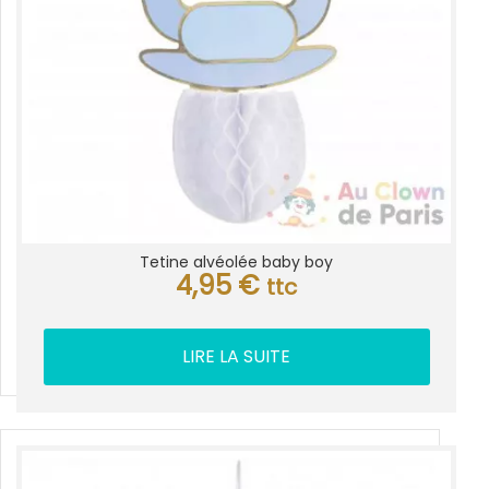
Tetine alvéolée baby boy
4,95
€
ttc
LIRE LA SUITE