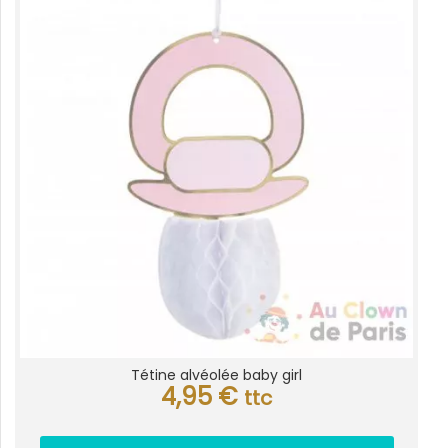
Tétine alvéolée baby girl
4,95
€
ttc