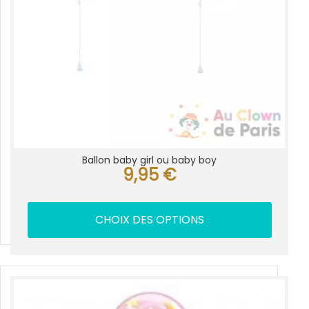
Ballon baby girl ou baby boy
9,95
€
CHOIX DES OPTIONS
Ce
produit
a
plusieurs