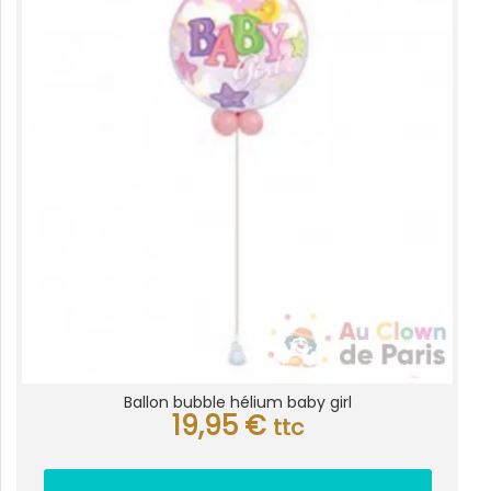
variations.
Les
options
peuvent
être
choisies
sur
la
page
du
produit
Ballon bubble hélium baby girl
19,95
€
ttc