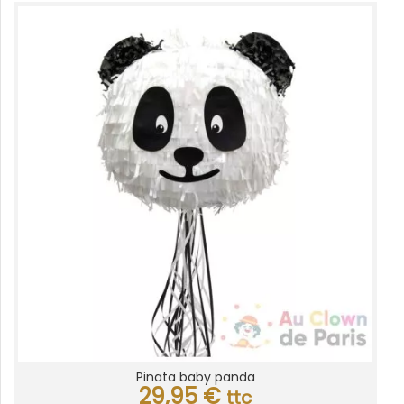
Pinata baby panda
29,95
€
ttc