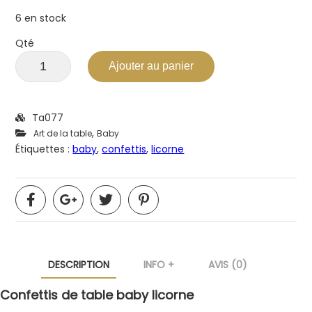
6 en stock
Qté
Ajouter au panier
Ta077
,
Art de la table
Baby
Étiquettes :
baby
,
confettis
,
licorne
DESCRIPTION
INFO +
AVIS (0)
Confettis de table baby licorne