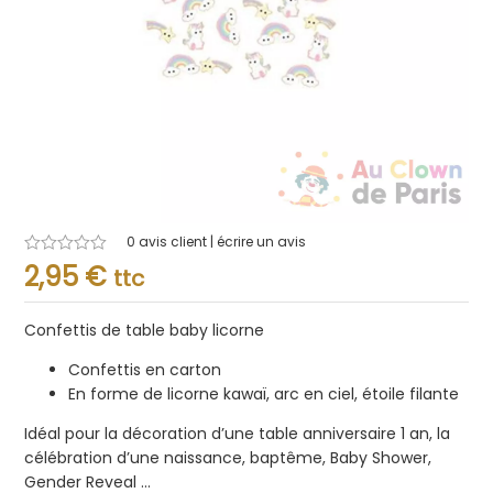
0
avis client | écrire un avis
Note
2,95
€
ttc
0.001
sur
5
Confettis de table baby licorne
Confettis en carton
En forme de licorne kawaï, arc en ciel, étoile filante
Idéal pour la décoration d’une table anniversaire 1 an, la
célébration d’une naissance, baptême, Baby Shower,
Gender Reveal …