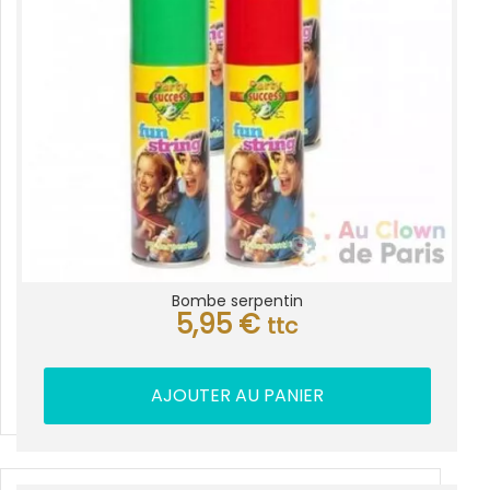
Bombe serpentin
5,95
€
ttc
AJOUTER AU PANIER