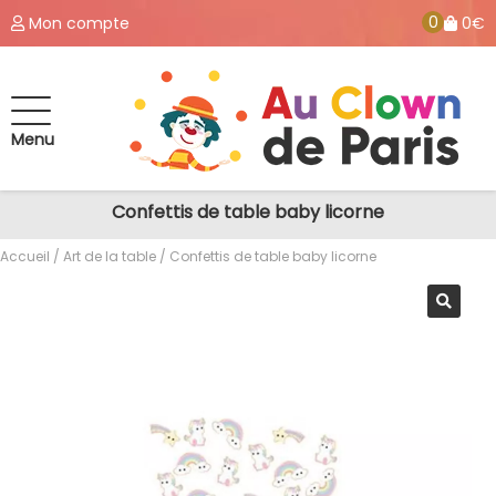
0
Mon compte
0€
Menu
Confettis de table baby licorne
Accueil
/
Art de la table
/ Confettis de table baby licorne