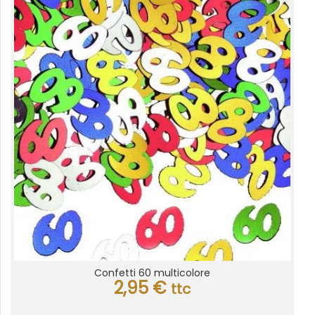
Confetti 60 multicolore
2,95
€
ttc