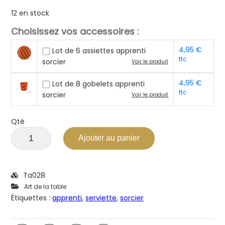
12 en stock
Choisissez vos accessoires :
4,95
€
Lot de 6 assiettes apprenti
ttc
sorcier
Voir le produit
4,95
€
Lot de 8 gobelets apprenti
ttc
sorcier
Voir le produit
Qté
Ajouter au panier
Ta028
Art de la table
Étiquettes :
apprenti
,
serviette
,
sorcier