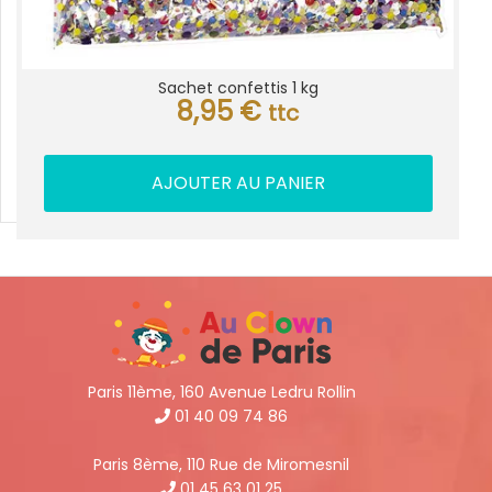
Sachet confettis 1 kg
8,95
€
ttc
AJOUTER AU PANIER
Paris 11ème, 160 Avenue Ledru Rollin
01 40 09 74 86
Paris 8ème, 110 Rue de Miromesnil
01 45 63 01 25