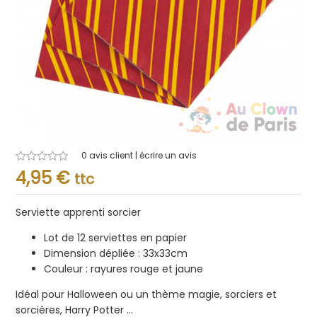
0
avis client | écrire un avis
Note
4,95
€
ttc
0.001
sur
5
Serviette apprenti sorcier
Lot de 12 serviettes en papier
Dimension dépliée : 33x33cm
Couleur : rayures rouge et jaune
Idéal pour Halloween ou un thème magie, sorciers et
sorcières, Harry Potter …