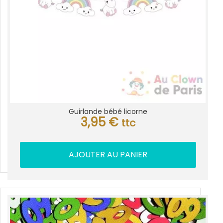
Guirlande bébé licorne
3,95
€
ttc
AJOUTER AU PANIER