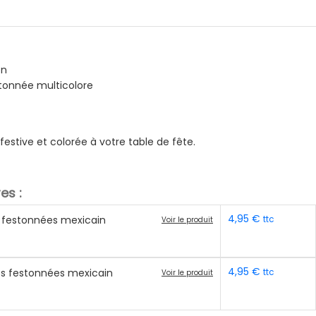
on
stonnée multicolore
estive et colorée à votre table de fête.
es :
4,95
€
s festonnées mexicain
ttc
Voir le produit
4,95
€
tes festonnées mexicain
ttc
Voir le produit