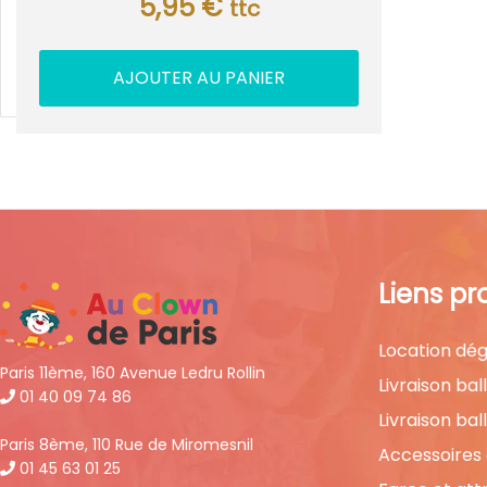
5,95
€
ttc
AJOUTER AU PANIER
Liens pr
Location dég
Paris 11ème, 160 Avenue Ledru Rollin
Livraison bal
01 40 09 74 86
Livraison bal
Paris 8ème, 110 Rue de Miromesnil
Accessoires
01 45 63 01 25