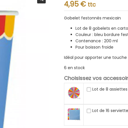
Note
4,95
€
ttc
0.001
sur
5
Gobelet festonnés mexicain
Lot de 8 gobelets en cart
Couleur : bleu bordure fe
Contenance : 200 ml
Pour boisson froide
Idéal pour apporter une touche f
6 en stock
Choisissez vos accessoir
Lot de 8 assiette
Lot de 16 serviet