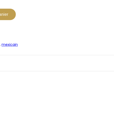
anier
,
mexicain