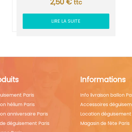
2,50
€
ttc
LIRE LA SUITE
oduits
Informations
uisement Paris
Info livraison ballon Pa
lon hélium Paris
Accessoires déguisem
lon anniversaire Paris
Location déguisement 
 de déguisement Paris
Magasin de fête Paris