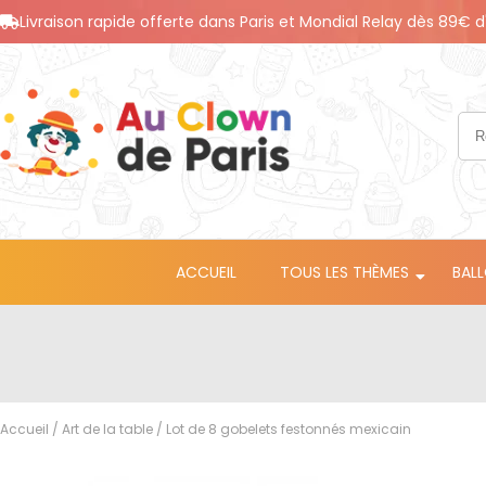
Livraison rapide offerte dans Paris et Mondial Relay dès 89€ d
ACCUEIL
TOUS LES THÈMES
BAL
Accueil
/
Art de la table
/ Lot de 8 gobelets festonnés mexicain