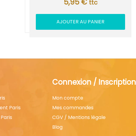
5,95
€
ttc
AJOUTER AU PANIER
Connexion / Inscription
ris
Mon compte
ent Paris
Mes commandes
Paris
CGV / Mentions légale
Blog