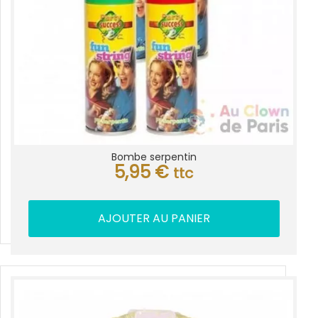
Bombe serpentin
5,95
€
ttc
AJOUTER AU PANIER