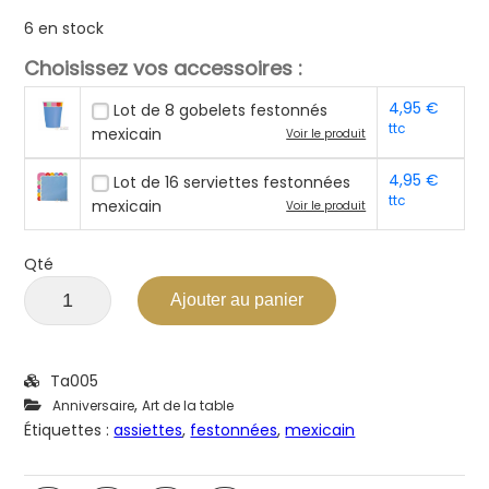
6 en stock
Choisissez vos accessoires :
4,95
€
Lot de 8 gobelets festonnés
ttc
mexicain
Voir le produit
4,95
€
Lot de 16 serviettes festonnées
ttc
mexicain
Voir le produit
Qté
Ajouter au panier
Ta005
,
Anniversaire
Art de la table
Étiquettes :
assiettes
,
festonnées
,
mexicain