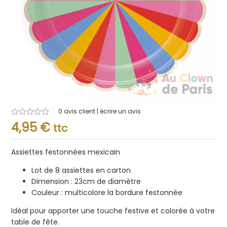
0
avis client | écrire un avis
Note
4,95
€
ttc
0.001
sur
5
Assiettes festonnées mexicain
Lot de 8 assiettes en carton
Dimension : 23cm de diamètre
Couleur : multicolore la bordure festonnée
Idéal pour apporter une touche festive et colorée à votre
table de fête.