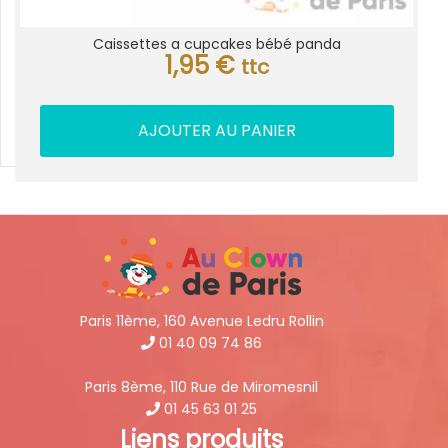
Caissettes a cupcakes bébé panda
1,95
€
ttc
AJOUTER AU PANIER
Paris 11ème, 160 Avenue Ledru Rollin
01 40 09 74 86
Paris 8ème, 110 Rue de Miromesnil
01 45 63 01 25
Liens produits