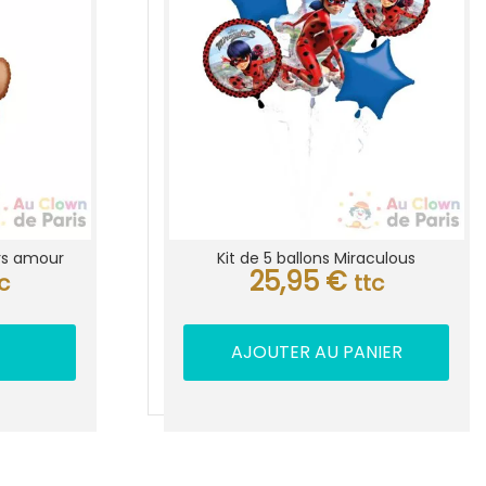
rs amour
Kit de 5 ballons Miraculous
25,95
€
tc
ttc
AJOUTER AU PANIER