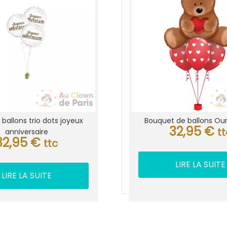
ballons trio dots joyeux
Bouquet de ballons Ou
32,95
€
t
anniversaire
32,95
€
ttc
LIRE LA SUITE
LIRE LA SUITE