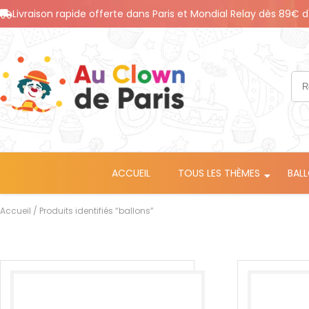
Livraison rapide offerte dans Paris et Mondial Relay dès 89€ d
ACCUEIL
TOUS LES THÈMES
BAL
Accueil
/ Produits identifiés “ballons”