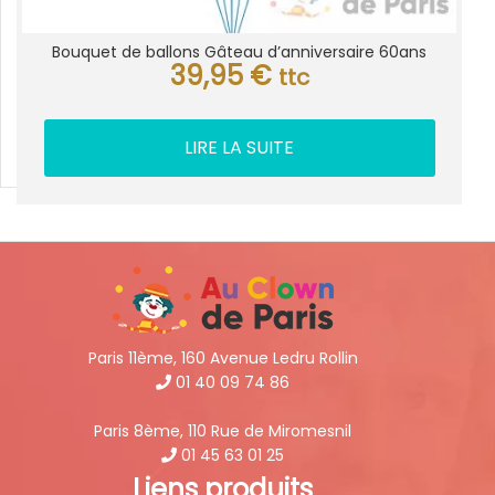
Bouquet de ballons Gâteau d’anniversaire 60ans
39,95
€
ttc
LIRE LA SUITE
Paris 11ème, 160 Avenue Ledru Rollin
01 40 09 74 86
Paris 8ème, 110 Rue de Miromesnil
01 45 63 01 25
Liens produits