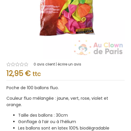
0
avis client | écrire un avis
Note
12,95
€
ttc
0.001
sur
5
Poche de 100 ballons fluo.
Couleur fluo mélangée : jaune, vert, rose, violet et
orange.
Taille des ballons : 30cm
Gonflage à l’air ou à l’hélium
Les ballons sont en latex 100% biodégradable