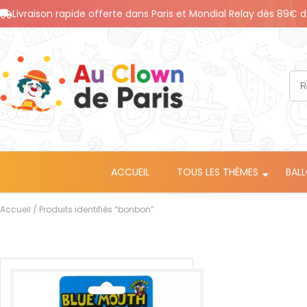
Livraison rapide offerte dans Paris et Mondial Relay dès 89€ d
ACCUEIL
TOUS LES THÈMES
BAL
Accueil
/ Produits identifiés “bonbon”