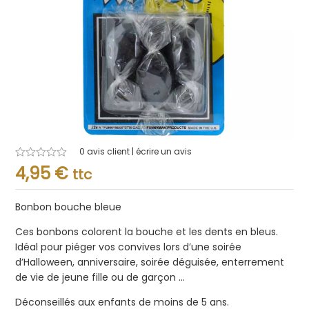
0
avis client | écrire un avis
Note
4,95
€
ttc
0.001
sur
5
Bonbon bouche bleue
Ces bonbons colorent la bouche et les dents en bleus.
Idéal pour piéger vos convives lors d’une soirée
d’Halloween, anniversaire, soirée déguisée, enterrement
de vie de jeune fille ou de garçon …
Déconseillés aux enfants de moins de 5 ans.