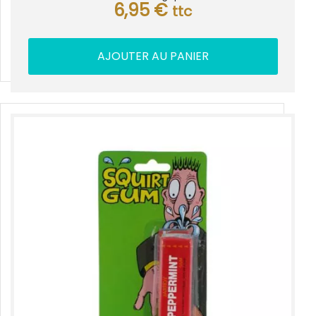
6,95
€
ttc
AJOUTER AU PANIER