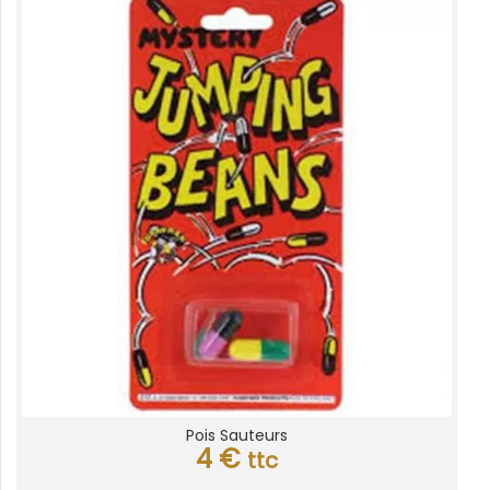
Pois Sauteurs
4
€
ttc