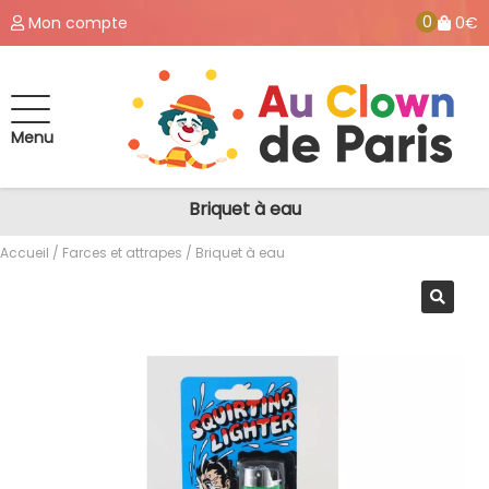
0
Mon compte
0€
Menu
Briquet à eau
Accueil
/
Farces et attrapes
/ Briquet à eau