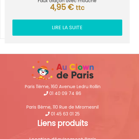
Faux Glaçon avec mouche
4,95
€
ttc
LIRE LA SUITE
Paris 11ème, 160 Avenue Ledru Rollin
01 40 09 74 86
Paris 8ème, 110 Rue de Miromesnil
01 45 63 01 25
Liens produits