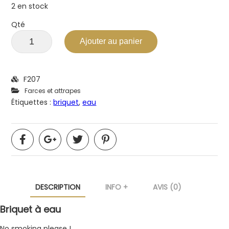
2 en stock
Qté
Ajouter au panier
F207
Farces et attrapes
Étiquettes :
briquet
,
eau
DESCRIPTION
INFO +
AVIS (0)
Briquet à eau
No smoking please !