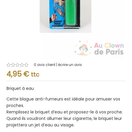
0
avis client | écrire un avis
Note
4,95
€
ttc
0.001
sur
5
Briquet à eau
Cette blague anti-fumeurs est idéale pour amuser vos
proches.
Remplissez le briquet d’eau et proposez-le à vos proche.
Quand ils voudront allumer leur cigarette, le briquet leur
projettera un jet d’eau au visage.