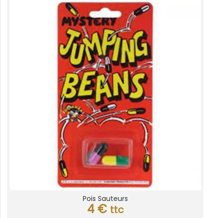
Pois Sauteurs
4
€
ttc