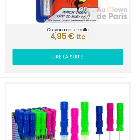
Crayon mine molle
4,95
€
ttc
LIRE LA SUITE