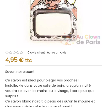
0
avis client | écrire un avis
Note
4,95
€
ttc
0.001
sur
5
Savon noircissant
Ce savon est idéal pour piéger vos proches !
Installez-le dans votre salle de bain, lorsqu’un invité
voudra se laver les mains ou le visage, il sera plus que
surpris !
Ce savon blanc noircit la peau dès qu’on le mouille et
plus vous insistez plus le noir se répand !