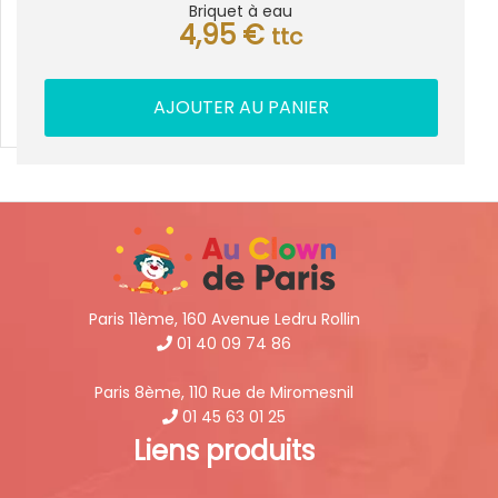
Briquet à eau
4,95
€
ttc
AJOUTER AU PANIER
Paris 11ème, 160 Avenue Ledru Rollin
01 40 09 74 86
Paris 8ème, 110 Rue de Miromesnil
01 45 63 01 25
Liens produits