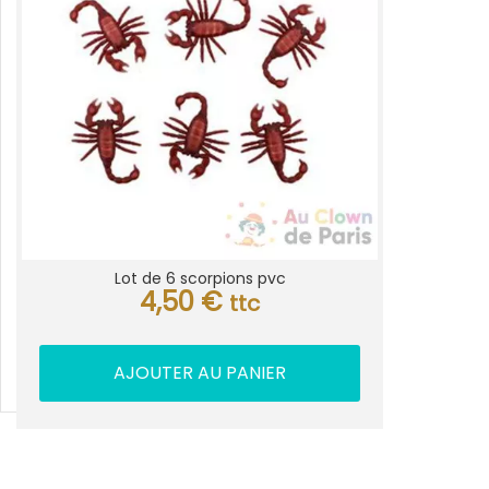
Lot de 6 scorpions pvc
4,50
€
ttc
AJOUTER AU PANIER