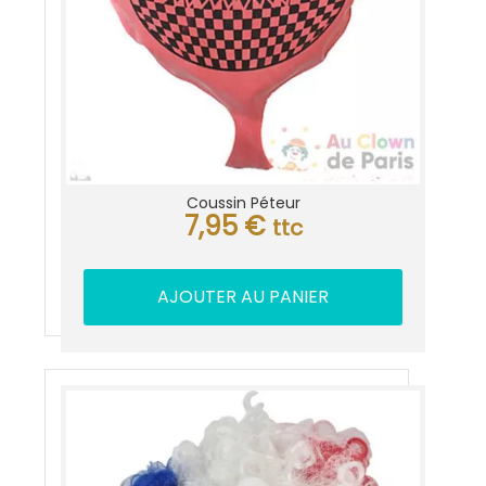
Coussin Péteur
7,95
€
ttc
AJOUTER AU PANIER