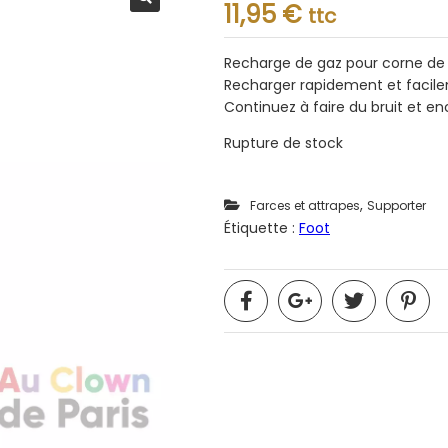
Note
11,95
€
ttc
0.001
sur
5
Recharge de gaz pour corne de
Recharger rapidement et facile
Continuez à faire du bruit et e
Rupture de stock
,
Farces et attrapes
Supporter
Étiquette :
Foot