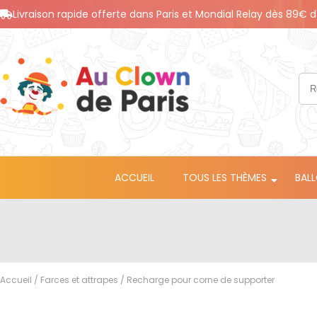
Livraison rapide offerte dans Paris et Mondial Relay dès 89€ d
ACCUEIL
TOUS LES THÈMES
BAL
Accueil
/
Farces et attrapes
/ Recharge pour corne de supporter