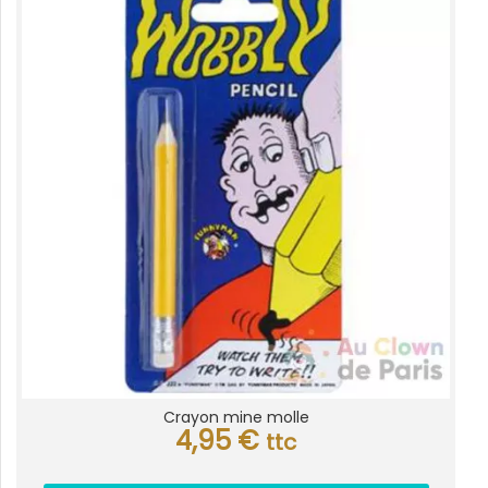
Crayon mine molle
4,95
€
ttc