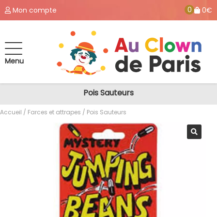
0
Mon compte
0€
Menu
Pois Sauteurs
Accueil
/
Farces et attrapes
/ Pois Sauteurs