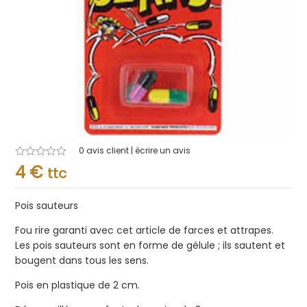
0
avis client | écrire un avis
Note
4
€
ttc
0.001
sur
5
Pois sauteurs
Fou rire garanti avec cet article de farces et attrapes.
Les pois sauteurs sont en forme de gélule ; ils sautent et
bougent dans tous les sens.
Pois en plastique de 2 cm.