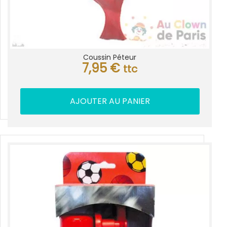
Coussin Péteur
7,95
€
ttc
AJOUTER AU PANIER