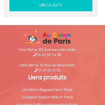
LIRE LA SUITE
Paris 11ème, 160 Avenue Ledru Rollin
01 40 09 74 86
Paris 8ème, 110 Rue de Miromesnil
01 45 63 01 25
Liens produits
Location déguisement Paris
Livraison ballon hélium Paris
Livraison ballon anniversaire Paris