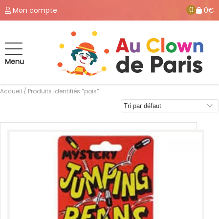
0
Mon compte
0€
Menu
Accueil
/ Produits identifiés “pois”