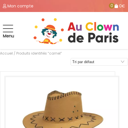
0
Mon compte
0€
Menu
Accueil
/ Produits identifiés “camel”