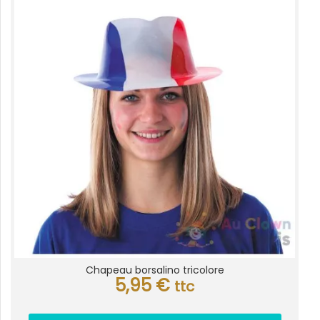
Chapeau borsalino tricolore
5,95
€
ttc