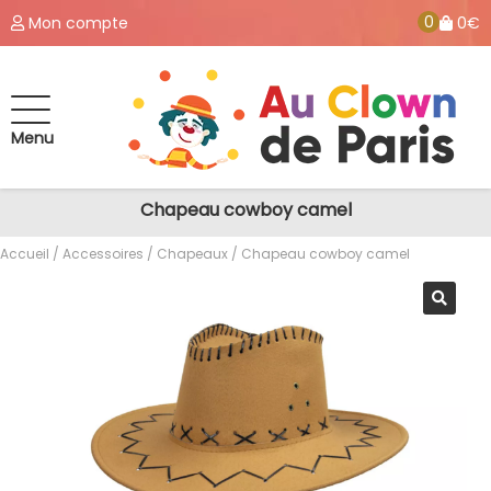
0
Mon compte
0€
Menu
Chapeau cowboy camel
Accueil
/
Accessoires
/
Chapeaux
/ Chapeau cowboy camel