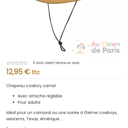
0
avis client | écrire un avis
Note
12,95
€
ttc
0.001
sur
5
Chapeau cowboy camel
Avec attache réglable
Pour adulte
Idéal pour un carnaval ou une soirée à thème cowboys,
westerns, Texas, Amérique …