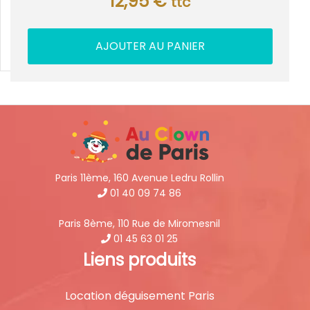
12,95
€
ttc
AJOUTER AU PANIER
Paris 11ème, 160 Avenue Ledru Rollin
01 40 09 74 86
Paris 8ème, 110 Rue de Miromesnil
01 45 63 01 25
Liens produits
Location déguisement Paris