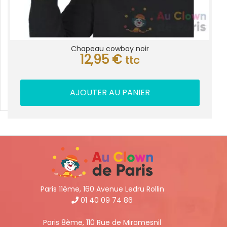
Chapeau cowboy noir
12,95
€
ttc
AJOUTER AU PANIER
Paris 11ème, 160 Avenue Ledru Rollin
01 40 09 74 86
Paris 8ème, 110 Rue de Miromesnil