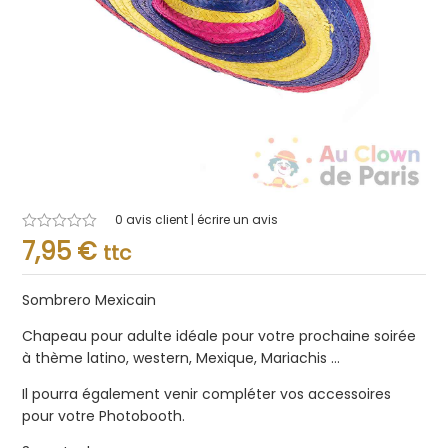
0
avis client | écrire un avis
Note
7,95
€
ttc
0.001
sur
5
Sombrero Mexicain
Chapeau pour adulte idéale pour votre prochaine soirée
à thème latino, western, Mexique, Mariachis …
Il pourra également venir compléter vos accessoires
pour votre Photobooth.