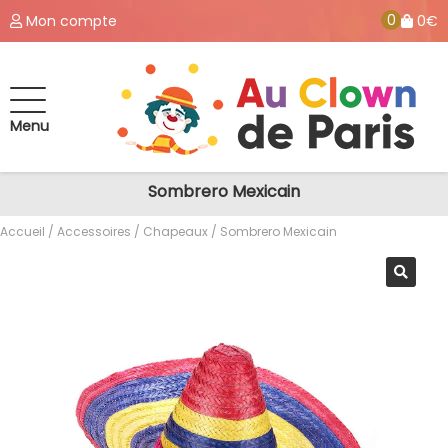
0
Mon compte
0€
Menu
Sombrero Mexicain
Accueil
/
Accessoires
/
Chapeaux
/ Sombrero Mexicain