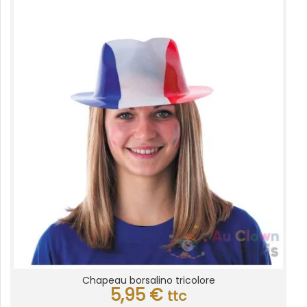
Chapeau borsalino tricolore
5,95
€
ttc