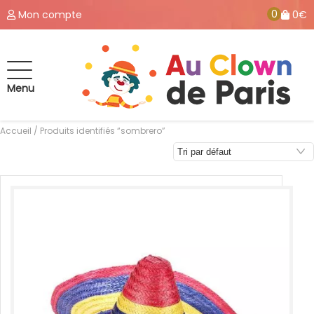
0
Mon compte
0€
Menu
Accueil
/ Produits identifiés “sombrero”