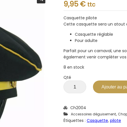
Note
9,95
€
ttc
0.001
sur
5
Casquette pilote
Cette casquette sera un atout 
Casquette réglable
Pour adulte
Parfait pour un carnaval, une s
également venir compléter vos 
8 en stock
Qté
Ajouter au p
Ch2004
,
Accessoires déguisement
Cha
Étiquettes :
Casquette
,
pilote