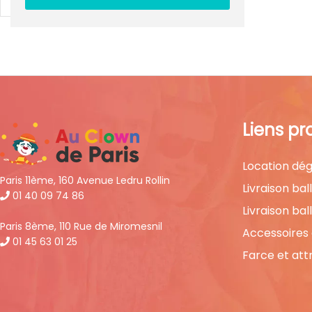
Liens pr
Location dég
Paris 11ème, 160 Avenue Ledru Rollin
Livraison bal
01 40 09 74 86
Livraison bal
Paris 8ème, 110 Rue de Miromesnil
Accessoires
01 45 63 01 25
Farce et att