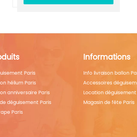
oduits
Informations
uisement Paris
Info livraison ballon Pa
lon hélium Paris
Accessoires déguisem
lon anniversaire Paris
Location déguisement 
 de déguisement Paris
Magasin de fête Paris
rape Paris