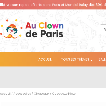
Livraison rapide offerte dans Paris et Mondial Relay dès 89€ d
ACCUEIL
TOUS LES THÈMES
BAL
Accueil
/
Accessoires
/
Chapeaux
/ Casquette Pilote