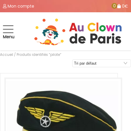
0
Mon compte
0€
Menu
Accueil
/ Produits identifiés “pilote”