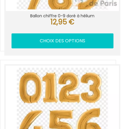
Ballon chiffre 0-9 doré à hélium
12,95
€
CHOIX DES OPTIONS
Ce
produit
a
plusieurs
variations.
Les
options
peuvent
être
choisies
sur
la