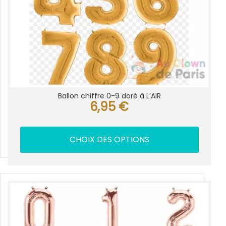
page
du
produit
Ballon chiffre 0-9 doré à L’AIR
6,95
€
CHOIX DES OPTIONS
Ce
produit
a
plusieurs
variations.
Les