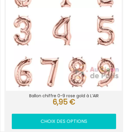
options
peuvent
être
choisies
sur
la
page
du
produit
Ballon chiffre 0-9 rose gold à L’AIR
6,95
€
CHOIX DES OPTIONS