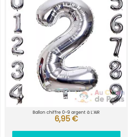
variations.
Les
options
peuvent
être
choisies
sur
la
page
du
produit
Ballon chiffre 0-9 argent à L’AIR
6,95
€