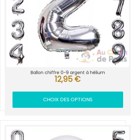
Ballon chiffre 0-9 argent à hélium
12,95
€
CHOIX DES OPTIONS
Ce
produit
a
plusieurs