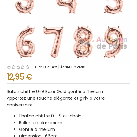
0
avis client | écrire un avis
Note
12,95
€
0.001
sur
5
Ballon chiffre 0-9 Rose Gold gonflé à l’hélium
Apportez une touche élégante et girly à votre
anniversaire.
1 ballon chiffre 0 – 9 au choix
Ballon en aluminium
Gonflé à l’hélium
Dimension : 66cm