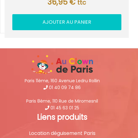
36,95
€
ttc
AJOUTER AU PANIER
Paris 11ème, 160 Avenue Ledru Rollin
01 40 09 74 86
Paris 8ème, 110 Rue de Miromesnil
01 45 63 01 25
Liens produits
Location déguisement Paris