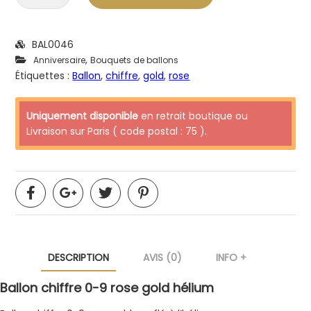
BAL0046
,
Anniversaire
Bouquets de ballons
Étiquettes :
Ballon
,
chiffre
,
gold
,
rose
Uniquement disponible
en retrait boutique ou
Livraison sur Paris ( code postal : 75 ).
DESCRIPTION
AVIS (0)
INFO +
Ballon chiffre 0-9 rose gold hélium