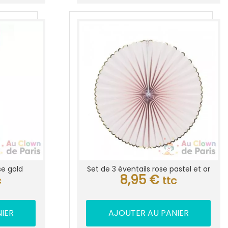
se gold
Set de 3 éventails rose pastel et or
8,95
€
c
ttc
IER
AJOUTER AU PANIER