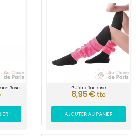
aman Rose
Guêtre fluo rose
8,95
€
c
ttc
IER
AJOUTER AU PANIER