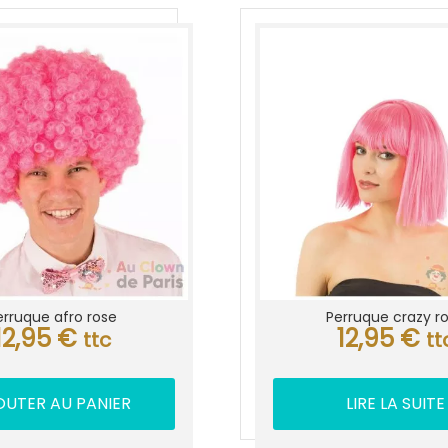
erruque afro rose
Perruque crazy r
12,95
€
12,95
€
ttc
tt
OUTER AU PANIER
LIRE LA SUITE