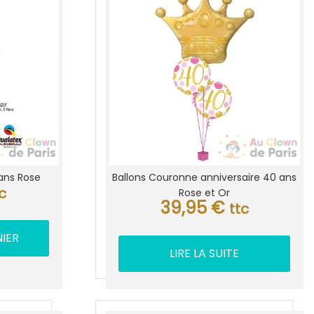
ns.
variations.
Les
options
t
peuvent
être
s
choisies
sur
la
page
du
produit
0ans Rose
Ballons Couronne anniversaire 40 ans
tc
Rose et Or
39,95
€
ttc
IER
LIRE LA SUITE