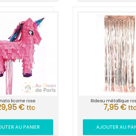
inata licorne rose
Rideau métallique ro
29,95
€
7,95
€
ttc
tt
OUTER AU PANIER
AJOUTER AU PAN