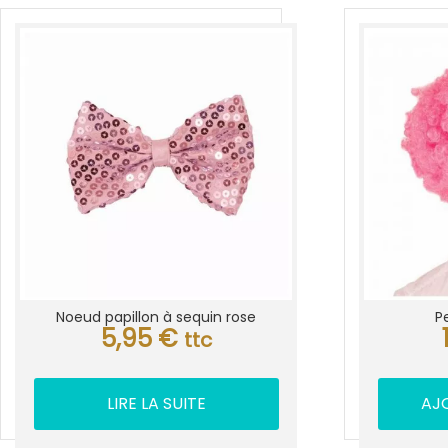
Noeud papillon à sequin rose
P
5,95
€
ttc
LIRE LA SUITE
AJ