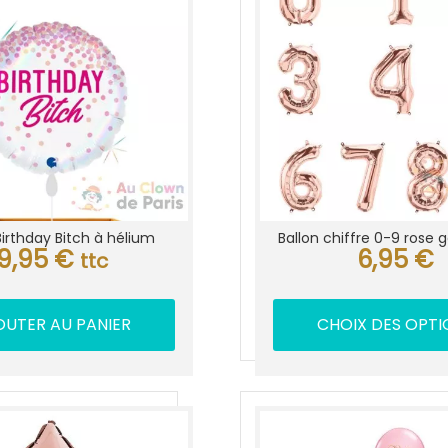
Birthday Bitch à hélium
Ballon chiffre 0-9 rose g
9,95
€
6,95
€
ttc
OUTER AU PANIER
CHOIX DES OPTI
Ce
produit
a
plusieu