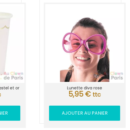
stel et or
Lunette diva rose
5,95
€
c
ttc
IER
AJOUTER AU PANIER