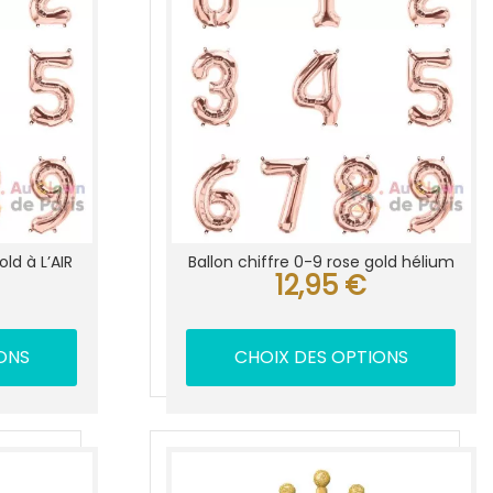
old à L’AIR
Ballon chiffre 0-9 rose gold hélium
12,95
€
ONS
CHOIX DES OPTIONS
Ce
produit
a
rs
plusieurs