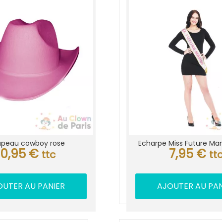
peau cowboy rose
Echarpe Miss Future M
10,95
€
7,95
€
ttc
tt
OUTER AU PANIER
AJOUTER AU PAN