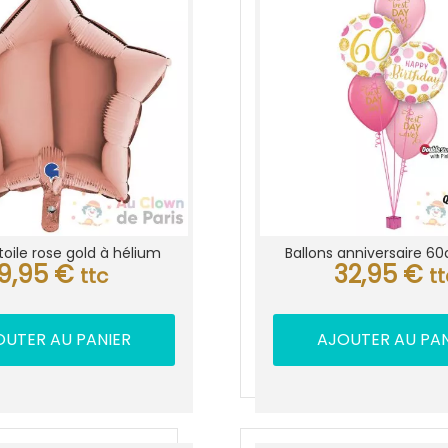
variatio
Les
options
peuven
être
choisie
sur
la
page
du
produit
toile rose gold à hélium
Ballons anniversaire 6
9,95
€
32,95
€
ttc
t
OUTER AU PANIER
AJOUTER AU PAN