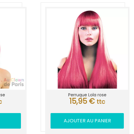
ose
Perruque Lola rose
15,95
€
c
ttc
AJOUTER AU PANIER