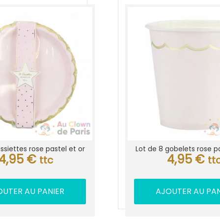
ssiettes rose pastel et or
Lot de 8 gobelets rose pa
4,95
€
4,95
€
ttc
tt
OUTER AU PANIER
AJOUTER AU PAN