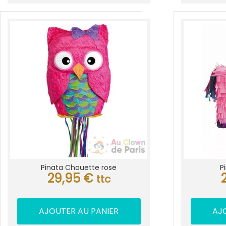
Pinata Chouette rose
P
29,95
€
ttc
AJOUTER AU PANIER
AJ