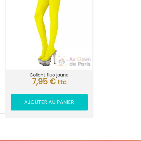
Collant fluo jaune
7,95
€
ttc
AJOUTER AU PANIER