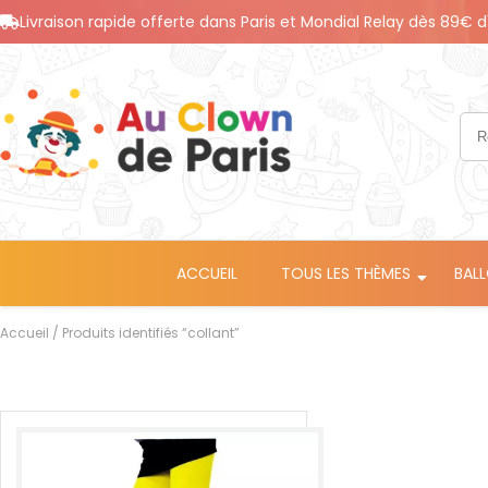
Livraison rapide offerte dans Paris et Mondial Relay dès 89€ d
ACCUEIL
TOUS LES THÈMES
BAL
Accueil
/ Produits identifiés “collant”