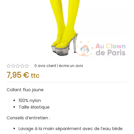
0
avis client | écrire un avis
Note
7,95
€
ttc
0.001
sur
5
Collant fluo jaune
100% nylon
Taille élastique
Conseils d’entretien :
Lavage à la main séparément avec de l’eau tiède