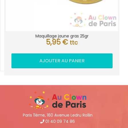
Maquillage jaune gras 25gr
5,95
€
ttc
AJOUTER AU PANIER
Paris 11ème, 160 Avenue Ledru Rollin
01 40 09 74 86