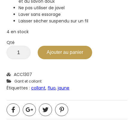
et du savon doux
Ne pas utiliser de javel
Laver sans essorage
Laisser sécher suspendu sur un fil
4 en stock
Qté
Ajouter au panier
ACC1307
Gant et collant
Étiquettes :
collant
,
fluo
,
jaune