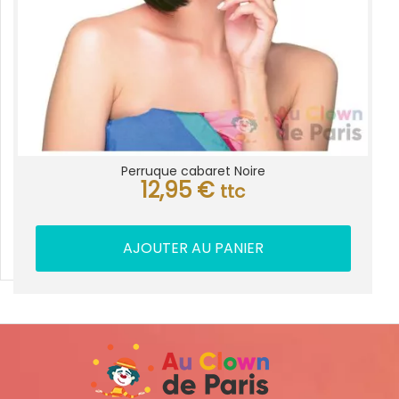
Perruque cabaret Noire
12,95
€
ttc
AJOUTER AU PANIER