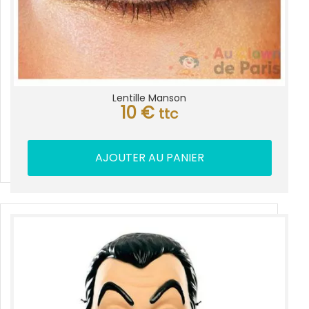
Lentille Manson
10
€
ttc
AJOUTER AU PANIER