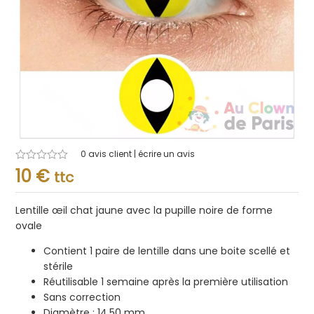
0
avis client | écrire un avis
Note
10
€
ttc
0.001
sur
5
Lentille œil chat jaune avec la pupille noire de forme
ovale
Contient 1 paire de lentille dans une boite scellé et
stérile
Réutilisable 1 semaine après la première utilisation
Sans correction
Diamètre : 14,50 mm