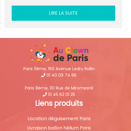
LIRE LA SUITE
Paris 11ème, 160 Avenue Ledru Rollin
01 40 09 74 86
Paris 8ème, 110 Rue de Miromesnil
01 45 63 01 25
Liens produits
Location déguisement Paris
Livraison ballon hélium Paris