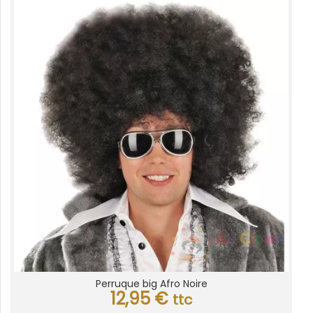
Perruque big Afro Noire
12,95
€
ttc