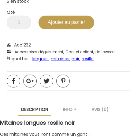
5 en stock
Qté
Ajouter au panier
Acc1232
,
,
Accessoires déguisement
Gant et collant
Halloween
Étiquettes :
longues
,
mitaines
,
noir
,
resille
DESCRIPTION
INFO +
AVIS (0)
Mitaines longues resille noir
Ces mitaines vous iront comme un gant !