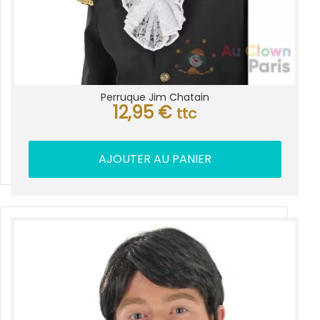
Perruque Jim Chatain
12,95
€
ttc
AJOUTER AU PANIER