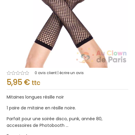
0
avis client | écrire un avis
Note
5,95
€
ttc
0.001
sur
5
Mitaines longues résille noir
1 paire de mitaine en résille noire.
Parfait pour une soirée disco, punk, année 80,
accessoires de Photobooth …