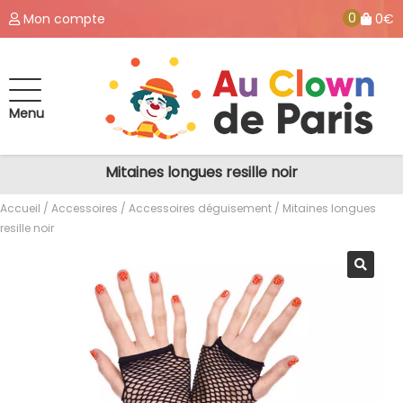
0
Mon compte
0€
Menu
Mitaines longues resille noir
Accueil
/
Accessoires
/
Accessoires déguisement
/ Mitaines longues
resille noir